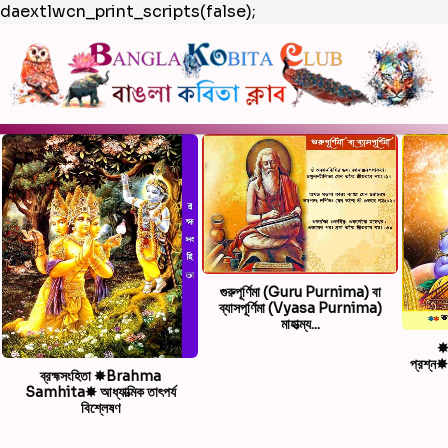
daextlwcn_print_scripts(false);
গুরুপূর্ণিমা (Guru Purnima) বা
ব্যাসপূর্ণিমা (Vyasa Purnima)
মাহাত্ম্য...
✸ভ
প্রশ্
ব্রহ্মসংহিতা ✸Brahma
Samhita✸ আধ্যাত্মিক তাৎপর্য
বিশ্লেষণ