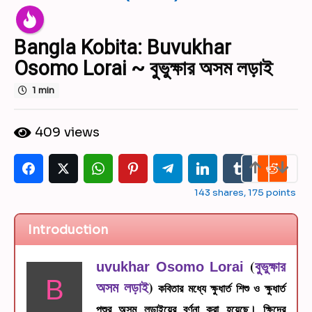
y
e
Bangla Kobita: Buvukhar
a
r
Osomo Lorai ~ বুভুক্ষার অসম লড়াই
s
1 min
a
g
b
o
409
views
y
5
S
y
u
d
e
i
143
shares,
175
points
a
p
r
t
s
Introduction
a
M
a
o
g
(
বুভুক্ষার
uvukhar Osomo Lorai
n
o
B
d
অসম লড়াই
)
কবিতার মধ্যে ক্ষুধার্ত শিশু ও ক্ষুধার্ত
a
পশুর অসম লড়াইয়ের বর্ণনা করা হয়েছে। ক্ষিদের
l