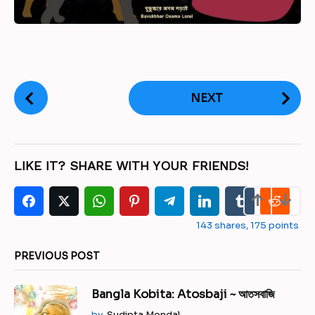
P
NEXT
o
s
t
P
LIKE IT? SHARE WITH YOUR FRIENDS!
a
g
i
143
shares,
175
points
n
a
PREVIOUS POST
t
i
Bangla Kobita: Atosbaji ~ আতসবাজি
o
by
Sudipta Mondal