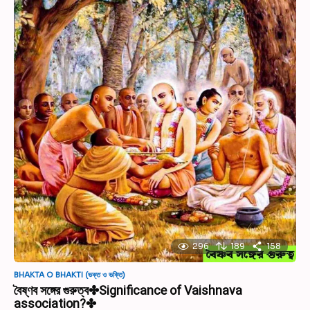
296
189
158
BHAKTA O BHAKTI (ভক্ত ও ভক্তি)
বৈষ্ণব সঙ্গের গুরুত্ব✤Significance of Vaishnava
association?✤