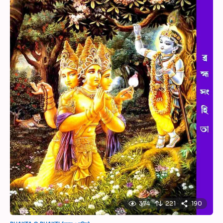
374
221
190