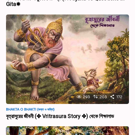
Gita✸
293
203
172
BHAKTA O BHAKTI (ভক্ত ও ভক্তি)
বৃত্রাসুরের জীবনী (✤ Vritrasura Story ✤) থেকে শিক্ষালাভ