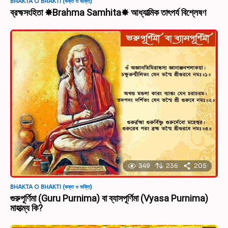
BHAKTA O BHAKTI (ভক্ত ও ভক্তি)
ব্রহ্মসংহিতা ✸Brahma Samhita✸ আধ্যাত্মিক তাৎপর্য বিশ্লেষণ
349
236
205
BHAKTA O BHAKTI (ভক্ত ও ভক্তি)
গুরুপূর্ণিমা (Guru Purnima) বা ব্যাসপূর্ণিমা (Vyasa Purnima)
মাহাত্ম্য কি?