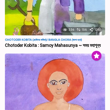
334
156
126
CHOTODER KOBITA (ছোটদের কবিতা)/ BANGLA CHORA (বাংলা ছড়া)
Chotoder Kobita : Samoy Mahasunya ~ সময় মহাশূন্য