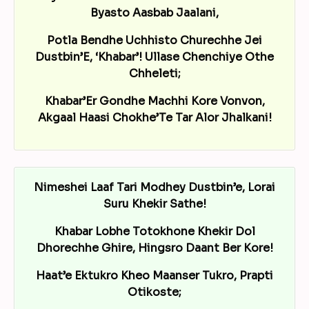
Byasto Aasbab Jaalani,
Potla Bendhe Uchhisto Churechhe Jei
Dustbin’E, ‘Khabar’! Ullase Chenchiye Othe
Chheleti;
Khabar’Er Gondhe Machhi Kore Vonvon,
Akgaal Haasi Chokhe’Te Tar Alor Jhalkani!
Nimeshei Laaf Tari Modhey Dustbin’e, Lorai
Suru Khekir Sathe!
Khabar Lobhe Totokhone Khekir Dol
Dhorechhe Ghire, Hingsro Daant Ber Kore!
Haat’e Ektukro Kheo Maanser Tukro, Prapti
Otikoste;