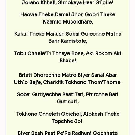
Jorano Khhali, Sirnokaya Haar Gilgile!
Haowa Theke Damal Jhor, Goori Theke
Naamlo Musoldhare,
Kukur Theke Manush Sobai Gujechhe Matha
Barir Karnistole,
Tobu Chhele’Ti Thhaye Bose, Aki Rokom Aki
Bhabe!
Bristi Dhorechhe Matro Biyer Sanai Abar
Uthlo Bej’e, Charidik Tokhono Thom’Thome.
Sobai Gutiyechhe Paat’Tari, Phirchhe Bari
Gutisuti,
Tokhono Chheleti Obichol, Alokesh Theke
Topchhe Jol.
Biyer Sesh Paat Pe’Re Radhuni Gochhate