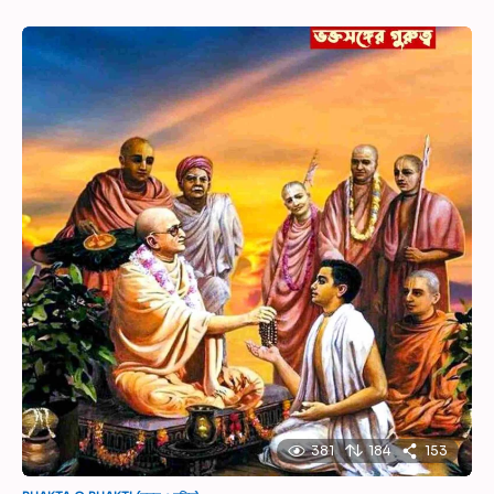
381
184
153