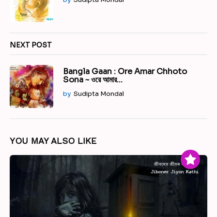
n
NEXT POST
Bangla Gaan : Ore Amar Chhoto
Sona ~ ওরে আমার...
by
Sudipta Mondal
YOU MAY ALSO LIKE