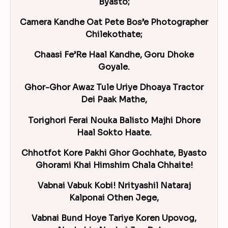
Byasto;
Camera Kandhe Oat Pete Bos’e Photographer
Chilekothate;
Chaasi Fe’Re Haal Kandhe, Goru Dhoke
Goyale.
Ghor-Ghor Awaz Tule Uriye Dhoaya Tractor
Dei Paak Mathe,
Torighori Ferai Nouka Balisto Majhi Dhore
Haal Sokto Haate.
Chhotfot Kore Pakhi Ghor Gochhate, Byasto
Ghorami Khai Himshim Chala Chhaite!
Vabnai Vabuk Kobi! Nrityashil Nataraj
Kalponai Othen Jege,
Vabnai Bund Hoye Tariye Koren Upovog,