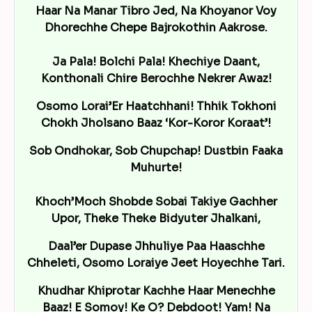
Haar Na Manar Tibro Jed, Na Khoyanor Voy
Dhorechhe Chepe Bajrokothin Aakrose.
Ja Pala! Bolchi Pala! Khechiye Daant,
Konthonali Chire Berochhe Nekrer Awaz!
Osomo Lorai’Er Haatchhani! Thhik Tokhoni
Chokh Jholsano Baaz ‘Kor-Koror Koraat’!
Sob Ondhokar, Sob Chupchap! Dustbin Faaka
Muhurte!
Khoch’Moch Shobde Sobai Takiye Gachher
Upor, Theke Theke Bidyuter Jhalkani,
Daal’er Dupase Jhhuliye Paa Haaschhe
Chheleti, Osomo Loraiye Jeet Hoyechhe Tari.
Khudhar Khiprotar Kachhe Haar Menechhe
Baaz! E Somoy! Ke O? Debdoot! Yam! Na