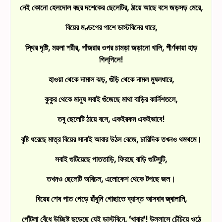
নেই কোনো হেলদোল বছর দশেকের ছেলেটির, ঠায়ে আছে বসে জড়সড় মেরে,
বিয়ের মণ্ডপের পাশে ডাস্টবিনের ধারে,
স্থির দৃষ্টি, ময়লা শরীর, পাঁজরার ওপর চামড়া জড়ানো খালি, শীর্ণকায়া হাড়
গিল্‌গিলে!
হাওয়া থেকে দামাল ঝড়, গুঁড়ি থেকে নামল মুষলধারে,
কুকুর থেকে মানুষ সবাই গুঁজেছে মাথা বাড়ির কার্নিশতলে,
তবু ছেলেটি ঠায়ে বসে, একইরকম একইভাবে!
বৃষ্টি ধরেছে মাত্র বিয়ের সানাই আবার উঠল বেজে, চারিদিক তখনও থমথমে।
সবাই গুটিয়েছে পাততাড়ি, ফিরছে বাড়ি গুটিসুটি,
তখনও ছেলেটি অবিচল, এলোকেশ থেকে টপছে জল।
বিয়ের শেষ পাত পেড়ে রাঁধুনি গোছাতে ব্যাস্ত আসবাব জ্বালানি,
পোঁটলা বেঁধে উচ্ছিষ্ট ছুড়েছে যেই ডাস্টবিনে, ‘খাবার’! উল্লাসে চেঁচিয়ে ওঠে