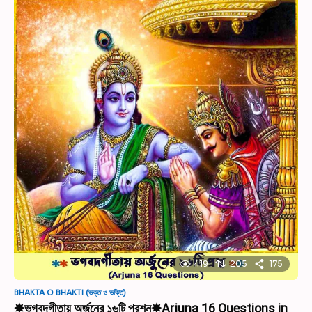
419
205
175
BHAKTA O BHAKTI (ভক্ত ও ভক্তি)
✸ভগবদগীতায় অর্জুনের ১৬টি প্রশ্ন✸Arjuna 16 Questions in