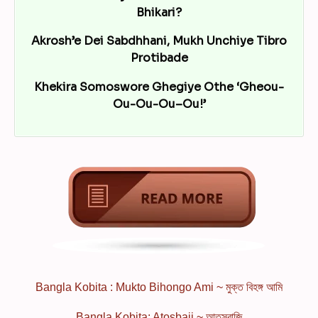
Bhikari?
Akrosh’e Dei Sabdhhani, Mukh Unchiye Tibro
Protibade
Khekira Somoswore Ghegiye Othe ‘Gheou-
Ou-Ou-Ou–Ou!’
Bangla Kobita : Mukto Bihongo Ami ~ মুক্ত বিহঙ্গ আমি
Bangla Kobita: Atosbaji ~ আতসবাজি