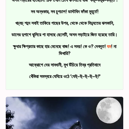
অসম লড়ায়ের হাতছানি! ঠিক তখনি চোখ ঝলসানো বাজ ‘কড়্‌-কড়্‌র-কড়া্‌ত’!
সব অন্ধকার, সব চুপচাপ! ডাস্টবিন ফাঁকা মুহূর্তে!
খচ্‌মচ্‌ শব্দে সবাই তাকিয়ে গাছের উপর, থেকে থেকে বিদ্যুতের ঝলকানি,
ডালের দুপাশে ঝুলিয়ে পা হাসছে ছেলেটি, অসম লড়াইয়ে জিত হয়েছে তারি।
ক্ষুধার ক্ষিপ্রতার কাছে হার মেনেছে বাজ! এ সময়! কে ও? দেবদূত!
যম
! না
ভিখারি?
আক্রোশে দেয় সাবধানী, মুখ উঁচিয়ে তিব্র প্রতিবাদে
খেঁকিরা সমস্বরে ঘেঘিয়ে ওঠে ‘ঘেউ্‌-উ্‌-উ্‌-উ্‌–উ্‌!’