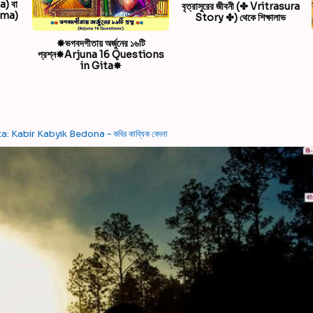
a) বা
বৃত্রাসুরের জীবনী (✤ Vritrasura
nima)
Story ✤) থেকে শিক্ষালাভ
✸ভগবদগীতায় অর্জুনের ১৬টি
প্রশ্ন✸Arjuna 16 Questions
in Gita✸
 Kabir Kabyik Bedona ~ কবির কাব্যিক বেদনা