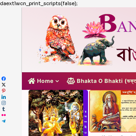
daextlwcn_print_scripts(false);
Home
Bhakta O Bhakti (ভক্ত 