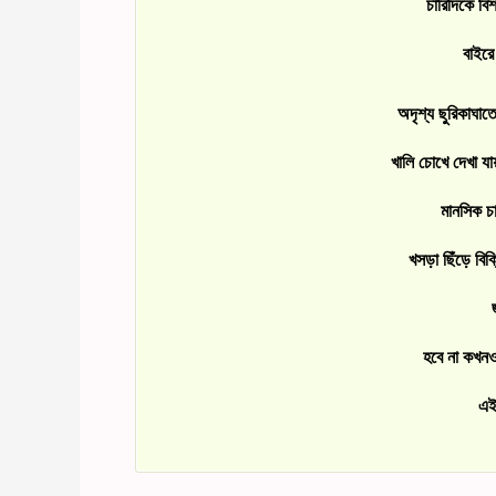
চারিদিকে বিশ
বাইরে
অদৃশ্য ছুরিকাঘা
খালি চোখে দেখা য
মানসিক চা
খসড়া ছিঁড়ে বিক
হবে না কখনও
এই