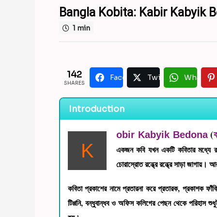
y
Bangla Kobita: Kabir Kabyik Bed
e
a
1 min
r
s
b
a
y
g
142
S
Facebook
Twitter
WhatsA
o
SHARES
u
d
5
i
y
Introduction
p
e
t
a
a
(
obir Kabyik Bedona
M
r
K
একজন কবি যখন একটি কবিতার মধ্যে রুপ
o
s
n
চোরাস্রোত রন্ধ্রে রন্ধ্রে সাড়া জাগায়। 
a
d
g
a
l
o
কবিতা প্রকাশের নামে প্রতারনা করে প্রতারক, প্রকাশক ফাঁ
টিপ্পনি, বন্ধুবান্ধব ও অফিস কলিগের পেছন থেকে পরিহাস শু