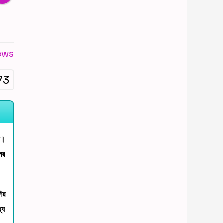
ews
73
ত।
ের
ির
্য