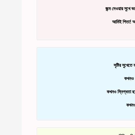
জন্ম দেওয়ার সুখে ভ
আমিই পিতা! আমি
সৃষ্টির সুখে
কখনও 
কখনও স্নিগ্ধতা ছ
কখনও 