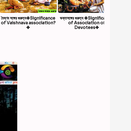
Diwali
বৈষ্ণব সঙ্গের গুরুত্ব✤Significance
ভক্তসঙ্গের গুরুত্ব ✤Significance
of Vaishnava association?
of Association of
✤
Devotees✤