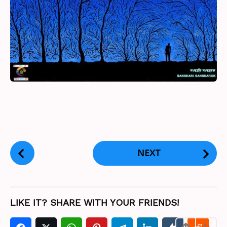
P
NEXT
o
s
t
P
LIKE IT? SHARE WITH YOUR FRIENDS!
a
g