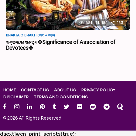
381
184
153
BHAKTA O BHAKTI (ভক্ত ও ভক্তি)
ভক্তসঙ্গের গুরুত্ব ✤Significance of Association of
Devotees✤
HOME
CONTACT US
ABOUT US
PRIVACY POLICY
DISCLAIMER
TERMS AND CONDITIONS
© 2026 All Rights Reserved
daextlwcn_print_scripts(true);