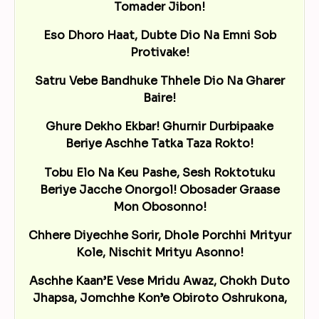
Tomader Jibon!
Eso Dhoro Haat, Dubte Dio Na Emni Sob
Protivake!
Satru Vebe Bandhuke Thhele Dio Na Gharer
Baire!
Ghure Dekho Ekbar! Ghurnir Durbipaake
Beriye Aschhe Tatka Taza Rokto!
Tobu Elo Na Keu Pashe, Sesh Roktotuku
Beriye Jacche Onorgol! Obosader Graase
Mon Obosonno!
Chhere Diyechhe Sorir, Dhole Porchhi Mrityur
Kole, Nischit Mrityu Asonno!
Aschhe Kaan’E Vese Mridu Awaz, Chokh Duto
Jhapsa, Jomchhe Kon’e Obiroto Oshrukona,