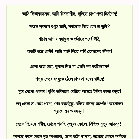
আমি বিজ্ঞানমনস্ক, আমি চিন্তাশীল,
সৃষ্টিতে চাপা পড়া হিমশৈল!
শয়নে স্বপনে শুধুই ভাবি, সবাইকে নিয়ে যেন না ডুবি?
বাঁচার আশায় ব্যাকুল আর্তনাদে গর্জে উঠি,
হাতটি ধরো কেউ! আমি পাল্টে দিতে পারি তোমাদের জীবন!
এসো ধরো হাত, ডুবতে দিও না এমনি সব প্রতিভাকে!
শত্রু ভেবে বন্ধুকে ঠেলে দিও না ঘরের বাইরে!
ঘুরে দেখো একবার! ঘূর্ণির দুর্বিপাকে বেরিয়ে আসছে টাটকা তাজা রক্ত!
তবু এলো না কেউ পাশে, শেষ রক্তটুকু বেরিয়ে যাচ্ছে অনর্গল! অবসাদের
গ্রাসে মন অবসন্ন!
ছেড়ে দিয়েছে শরীর, ঢোলে পড়ছি মৃত্যুর কোলে, নিশ্চিত মৃত্যু আসন্ন!
আসছে কানে ভেসে মৃদু আওয়াজ, চোখ দুটো ঝাপসা, জমেছে কোনে অবিরত