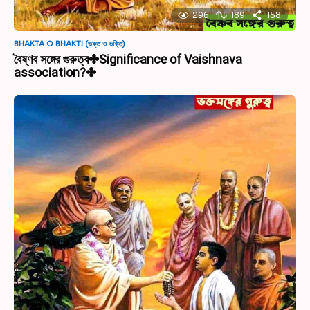
296
189
158
BHAKTA O BHAKTI (ভক্ত ও ভক্তি)
বৈষ্ণব সঙ্গের গুরুত্ব✤Significance of Vaishnava
association?✤