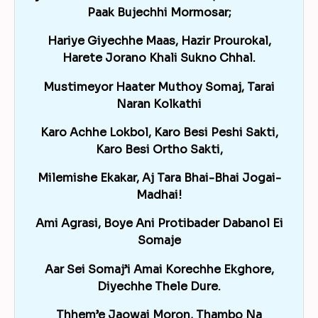
Paak Bujechhi Mormosar;
Hariye Giyechhe Maas, Hazir Prourokal,
Harete Jorano Khali Sukno Chhal.
Mustimeyor Haater Muthoy Somaj, Tarai
Naran Kolkathi
Karo Achhe Lokbol, Karo Besi Peshi Sakti,
Karo Besi Ortho Sakti,
Milemishe Ekakar, Aj Tara Bhai-Bhai Jogai-
Madhai!
Ami Agrasi, Boye Ani Protibader Dabanol Ei
Somaje
Aar Sei Somaj’i Amai Korechhe Ekghore,
Diyechhe Thele Dure.
Thhem’e Jaowai Moron, Thambo Na