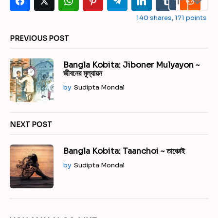
i
140
shares,
171
points
n
a
PREVIOUS POST
t
i
Bangla Kobita: Jiboner Mulyayon ~
o
জীবনের মূল্যায়ন
n
by
Sudipta Mondal
NEXT POST
Bangla Kobita: Taanchoi ~ তাঞ্চোই
by
Sudipta Mondal