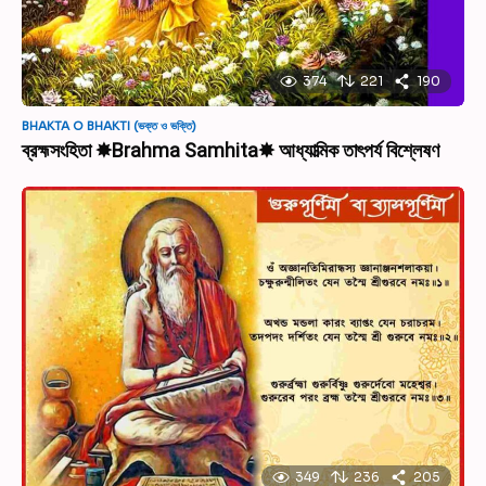
374
221
190
BHAKTA O BHAKTI (ভক্ত ও ভক্তি)
ব্রহ্মসংহিতা ✸Brahma Samhita✸ আধ্যাত্মিক তাৎপর্য বিশ্লেষণ
349
236
205