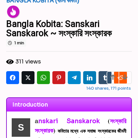
BANGLA KOBITA (বাংলা কবিতা)
6
y
e
Bangla Kobita: Sanskari
a
r
Sanskarok ~ সংস্কারি সংস্কারক
s
1 min
a
g
b
o
311
views
y
5
S
y
u
d
e
i
140
shares,
171
points
a
p
r
t
s
Introduction
a
M
a
o
g
(
সংস্কারি
nskari Sanskarok
a
n
S
o
d
সংস্কারক
)
কবিতার মধ্যে এক সমাজ সংস্কারকের জীবনী
a