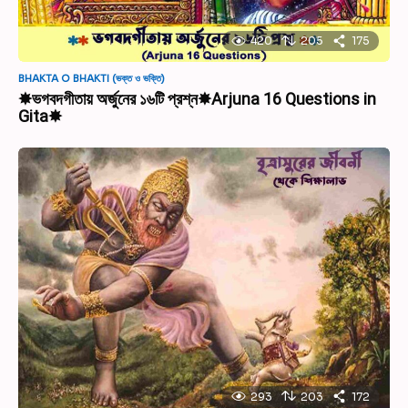
420
205
175
BHAKTA O BHAKTI (ভক্ত ও ভক্তি)
✸ভগবদগীতায় অর্জুনের ১৬টি প্রশ্ন✸Arjuna 16 Questions in
Gita✸
293
203
172