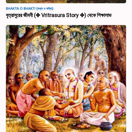
BHAKTA O BHAKTI (ভক্ত ও ভক্তি)
বৃত্রাসুরের জীবনী (✤ Vritrasura Story ✤) থেকে শিক্ষালাভ