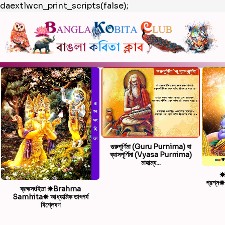
daextlwcn_print_scripts(false);
গুরুপূর্ণিমা (Guru Purnima) বা
ব্যাসপূর্ণিমা (Vyasa Purnima)
মাহাত্ম্য...
✸ভ
প্রশ্
ব্রহ্মসংহিতা ✸Brahma
Samhita✸ আধ্যাত্মিক তাৎপর্য
বিশ্লেষণ