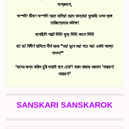
অশ্রুকণা,
অস্পষ্ট! ভীষণ অস্পষ্ট! হয়ত হাসির! হয়ত কান্নার! বুজেছি ওসব ব্যঙ্গ
তাচ্ছিল্যতার কটাক্ষ!
বলেছিলি পাল্টে দিবি! মুছে দিবি! বদলে দিবি!
হা! হা! বিদীর্ণ হাসিতে দীর্ন হৃদয় “মর! ডুবে মর! পচে মর! একটা আস্ত
পাগল!”
‘যাদের জন্য করিস চুরি তারাই বলে চোর’! নারদ বাজায় খরতাল ‘নারায়ণ!
নারায়ণ!’
SANSKARI SANSKAROK