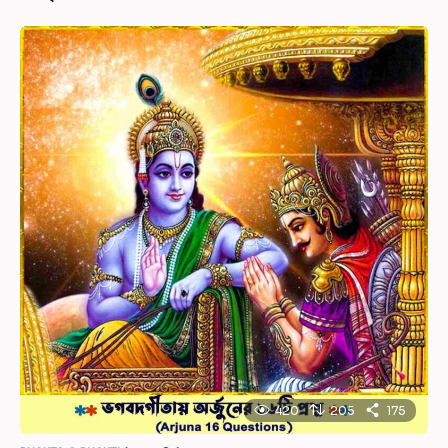
420
205
175