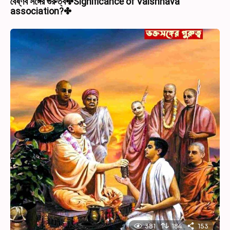
বৈষ্ণব সঙ্গের গুরুত্ব✤Significance of Vaishnava
association?✤
381
184
153