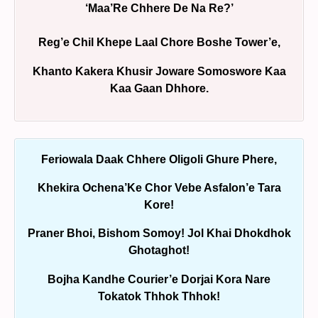
‘Maa’Re Chhere De Na Re?’
Reg’e Chil Khepe Laal Chore Boshe Tower’e,
Khanto Kakera Khusir Joware Somoswore Kaa
Kaa Gaan Dhhore.
Feriowala Daak Chhere Oligoli Ghure Phere,
Khekira Ochena’Ke Chor Vebe Asfalon’e Tara
Kore!
Praner Bhoi, Bishom Somoy! Jol Khai Dhokdhok
Ghotaghot!
Bojha Kandhe Courier’e Dorjai Kora Nare
Tokatok Thhok Thhok!