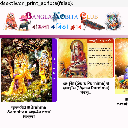
daextlwcn_print_scripts(false);
গুরুপূর্ণিমা (Guru Purnima) বা
ব্যাসপূর্ণিমা (Vyasa Purnima)
মাহাত্ম্য...
✸ভ
প্রশ্
ব্রহ্মসংহিতা ✸Brahma
Samhita✸ আধ্যাত্মিক তাৎপর্য
বিশ্লেষণ