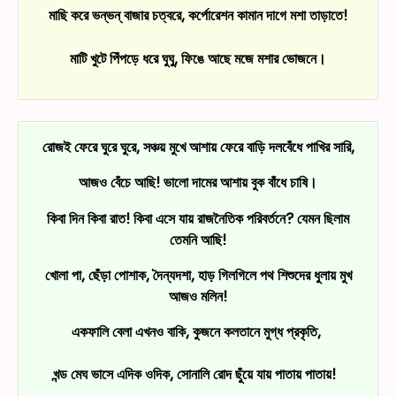
মাছি করে ভন্‌ভন্‌ বাজার চত্বরে, কর্পোরেশন কামান দাগে মশা তাড়াতে!
মাটি খুটে পিঁপড়ে ধরে ঘুঘু, ফিঙে আছে মজে মশার ভোজনে।
রোজই ফেরে ঘুরে ঘুরে, সঞ্চয় মুখে আশায় ফেরে বাড়ি দলবেঁধে পাখির সারি,
আজও বেঁচে আছি! ভালো দামের আশায় বুক বাঁধে চাষি।
কিবা দিন কিবা রাত! কিবা এসে যায় রাজনৈতিক পরিবর্তনে? যেমন ছিলাম
তেমনি আছি!
খোলা পা, ছেঁড়া পোশাক, দৈন্যদশা, হাড় গিলগিলে পথ শিশুদের ধুলায় মুখ
আজও মলিন!
একফালি বেলা এখনও বাকি, কুজনে কলতানে মুগ্ধ প্রকৃতি,
খন্ড মেঘ ভাসে এদিক ওদিক, সোনালি রোদ ছুঁয়ে যায় পাতায় পাতায়!