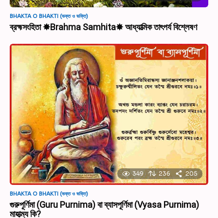
BHAKTA O BHAKTI (ভক্ত ও ভক্তি)
ব্রহ্মসংহিতা ✸Brahma Samhita✸ আধ্যাত্মিক তাৎপর্য বিশ্লেষণ
349
236
205
BHAKTA O BHAKTI (ভক্ত ও ভক্তি)
গুরুপূর্ণিমা (Guru Purnima) বা ব্যাসপূর্ণিমা (Vyasa Purnima)
মাহাত্ম্য কি?