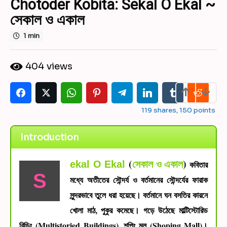
Chotoder Kobita: Sekal O Ekal ~
r
সেকাল ও একাল
s
a
1 min
g
o
b
5
404
views
y
y
S
u
e
d
a
i
119
shares,
150
points
r
p
s
t
Introduction
a
a
M
g
o
(
সেকাল ও একাল
)
o
ekal O Ekal
কবিতার
n
S
d
মধ্যে অতীতের সৌন্দর্য ও বর্তমানের সৌন্দর্যের ফারাক
a
সুন্দরভাবে তুলে ধরা হয়েছে। বর্তমানে ঘন বসতির কারনে
l
খোলা মাঠ, পুকুর কমেছে। গড়ে উঠেছে মাল্টিস্টোরিড
বিল্ডিং (Multistoried Buildings), শপিং মল (Shoping Mall)।