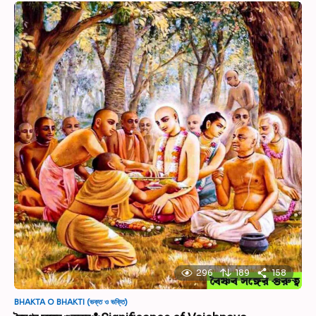
296
189
158
BHAKTA O BHAKTI (ভক্ত ও ভক্তি)