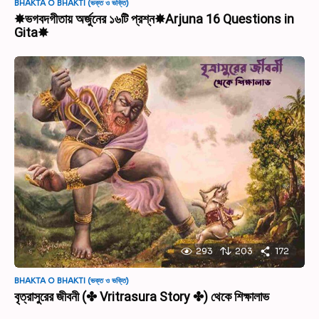
BHAKTA O BHAKTI (ভক্ত ও ভক্তি)
✸ভগবদগীতায় অর্জুনের ১৬টি প্রশ্ন✸Arjuna 16 Questions in
Gita✸
293
203
172
BHAKTA O BHAKTI (ভক্ত ও ভক্তি)
বৃত্রাসুরের জীবনী (✤ Vritrasura Story ✤) থেকে শিক্ষালাভ