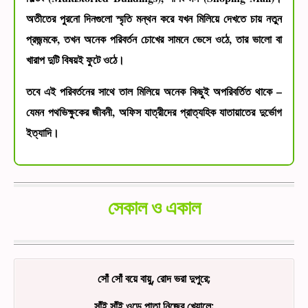
অতীতের পুরনো দিনগুলো স্মৃতি মন্থন করে যখন মিলিয়ে দেখতে চায় নতুন
প্রজন্মকে, তখন অনেক পরিবর্তন চোখের সামনে ভেসে ওঠে, তার ভালো বা
খারাপ দুটি বিষয়ই ফুটে ওঠে।
তবে এই পরিবর্তনের সাথে তাল মিলিয়ে অনেক কিছুই অপরিবর্তিত থাকে –
যেমন পথভিক্ষুকের জীবনী, অফিস যাত্রীদের প্রাত্যহিক যাতায়াতের দুর্ভোগ
ইত্যাদি।
সেকাল ও একাল
সোঁ সোঁ বয়ে বায়ু, রোদ ভরা দুপুরে;
সাঁই সাঁই ওড়ে পাতা নিজের খেয়ালে;