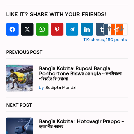
t
P
LIKE IT? SHARE WITH YOUR FRIENDS!
a
g
i
119
shares,
150
points
n
a
PREVIOUS POST
t
i
Bangla Kobita: Ruposi Bangla
o
Poribortone Biswabangla ~ রূপসীবাংলা
পরিবর্তনে বিশ্ববাংলা
n
by
Sudipta Mondal
NEXT POST
Bangla Kobita : Hotovagir Prappo ~
হতভাগীর প্রাপ্য