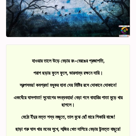
হাওয়ার তালে উড়ে বেড়ায় রং-বেরঙের প্রজাপতি,
পরাগ ছড়ায় ফুলে ফুলে, ভারসাম্য রক্ষনে দায়ি।
স্বল্পসময়! কমশ্রম! মধুকর হানা দেয় মিষ্টির রসে দোকানে দোকানে!
একঘেঁয়ে ঘাসপাতা! সুযোগের সৎব্যবহার! বেড়া গলে বাহারির পাতা মুড়ে খায়
ছাগলে।
মেঠো ইঁদুর মত্ত শস্য মজুতে, তাল বুঝে ছোঁ মারে শিকারি বাজে!
ছাড়া গরু ঘাস খায় মনের সুখে, সব্জির খেত দাপিয়ে বেড়ায় উন্মত্ত বাছুরে!