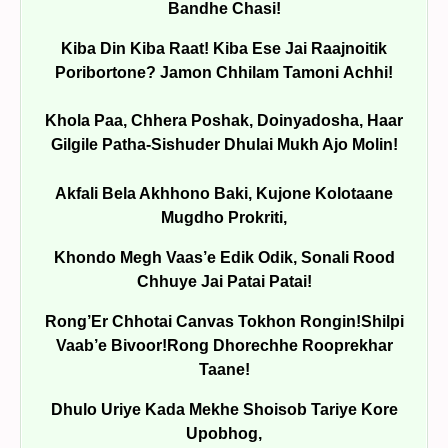
Bandhe Chasi!
Kiba Din Kiba Raat! Kiba Ese Jai Raajnoitik
Poribortone? Jamon Chhilam Tamoni Achhi!
Khola Paa, Chhera Poshak, Doinyadosha, Haar
Gilgile Patha-Sishuder Dhulai Mukh Ajo Molin!
Akfali Bela Akhhono Baki, Kujone Kolotaane
Mugdho Prokriti,
Khondo Megh Vaas’e Edik Odik, Sonali Rood
Chhuye Jai Patai Patai!
Rong’Er Chhotai Canvas Tokhon Rongin!Shilpi
Vaab’e Bivoor!Rong Dhorechhe Rooprekhar
Taane!
Dhulo Uriye Kada Mekhe Shoisob Tariye Kore
Upobhog,