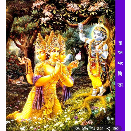
374
221
190