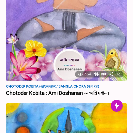
334
144
113
CHOTODER KOBITA (ছোটদের কবিতা)/ BANGLA CHORA (বাংলা ছড়া)
Chotoder Kobita : Ami Doshanan ~ আমি দশানন